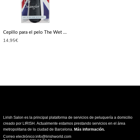
Cepillo para el pelo The Wet Detangler de Tangle Teezer – Negro Regaliz
14,95
€
Lirish Salon es la principal plataforma de servicios de peluquería a domicilio
creado por LIRISH. Actualmente estamos prestando servicios en el área
metropolitana de la ciudad de Barcelona.
Más información
.
Correo electrónico:info@lirishworld.com