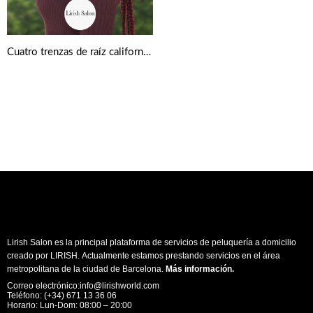
Cuatro trenzas de raíz californianas negro y rojo
Lirish Salon es la principal plataforma de servicios de peluquería a domicilio
creado por LIRISH. Actualmente estamos prestando servicios en el área
metropolitana de la ciudad de Barcelona.
Más información
.
Correo electrónico:info@lirishworld.com
Teléfono: (+34) 671 13 36 06
Horario: Lun-Dom: 08:00 – 20:00