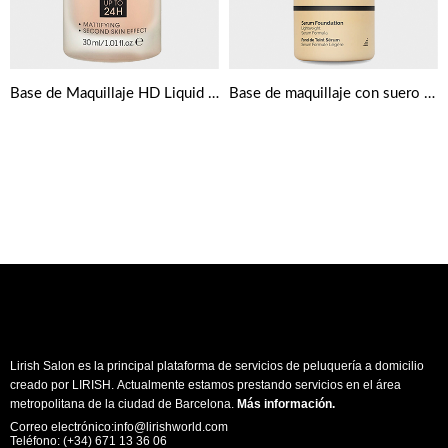
Base de Maquillaje HD Liquid Coverage 30 ml de Catrice
Base de maquillaje con suero de The Ordinary
Lirish Salon es la principal plataforma de servicios de peluquería a domicilio
creado por LIRISH. Actualmente estamos prestando servicios en el área
metropolitana de la ciudad de Barcelona.
Más información
.
Correo electrónico:info@lirishworld.com
Teléfono: (+34) 671 13 36 06