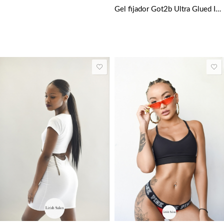
Gel fijador Got2b Ultra Glued Invincible Extreme Hold Hair Styling 150 Ml