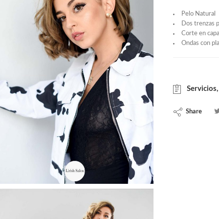
Pelo Natural
Dos trenzas 
Corte en cap
Ondas con pl
Servicios,
Share