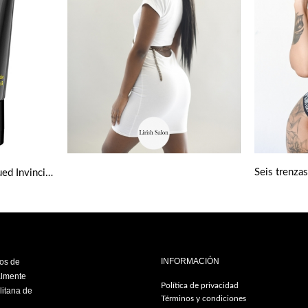
Seis trenza
Gel fijador Got2b Ultra Glued Invincible Extreme Hold Hair Styling 150 Ml
INFORMACIÓN
ios de
almente
Política de privacidad
litana de
Términos y condiciones