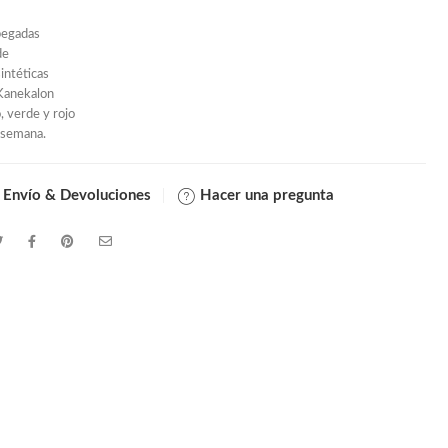
pegadas
de
intéticas
Kanekalon
, verde y rojo
 semana.
 Envío & Devoluciones
Hacer una pregunta