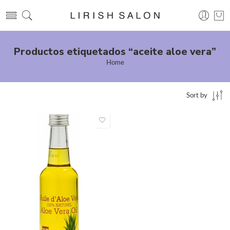
Productos etiquetados “aceite aloe vera”
Home
Sort by