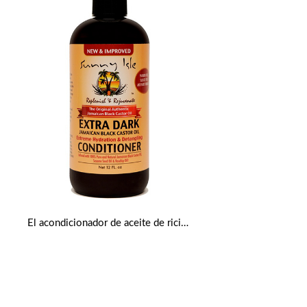
El acondicionador de aceite de ricino negro jamaicano Original Auténtico extra oscuro 12 Oz de Sunny Isle