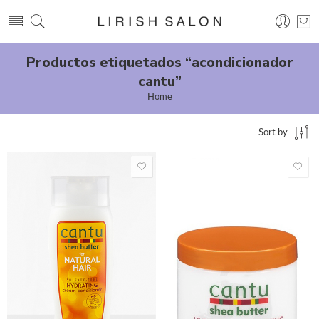
Productos etiquetados “acondicionador
cantu”
Home
Sort by