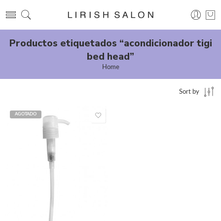
Productos etiquetados “acondicionador tigi
bed head”
Home
Sort by
AGOTADO