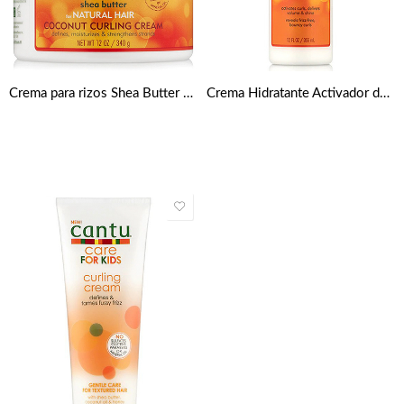
Crema para rizos Shea Butter Coconut 340g de Cantu
Crema Hidratante Activador de Rizos de 355 ml de Cantu