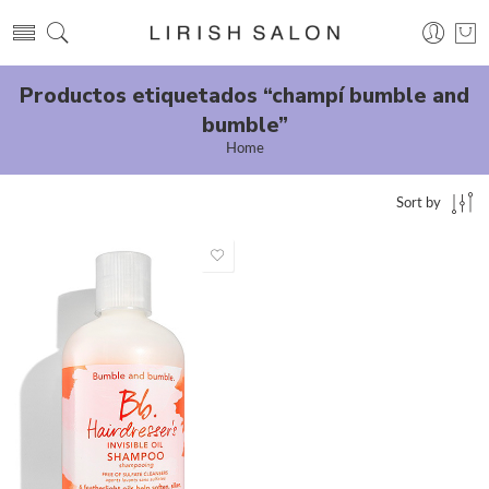
Productos etiquetados “champí bumble and
bumble”
Home
Sort by