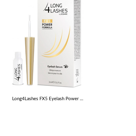
Long4Lashes FX5 Eyelash Power Serum 3 ml