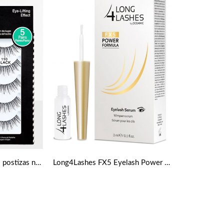
Multi-pack de pestañas postizas negras (kit de 5) de Ardell
Long4Lashes FX5 Eyelash Power Serum 3 ml