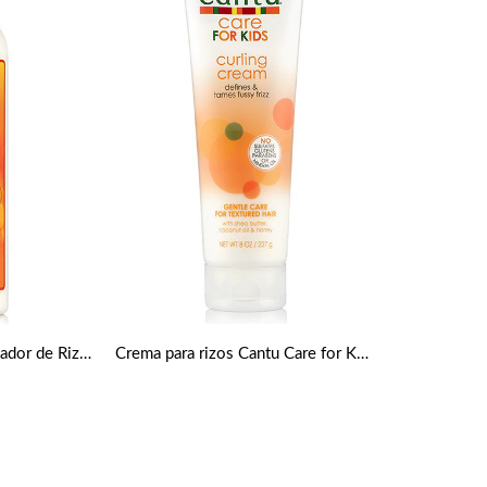
Crema Hidratante Activador de Rizos de 355 ml de Cantu
Crema para rizos Cantu Care for Kids 227g de Cantu