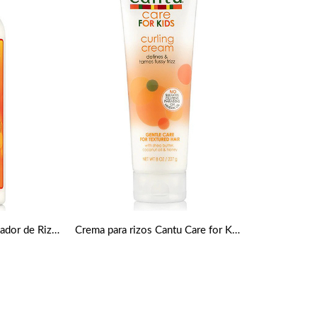
Crema Hidratante Activador de Rizos de 355 ml de Cantu
Crema para rizos Cantu Care for Kids 227g de Cantu