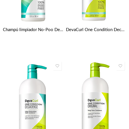
Champú limpiador No-Poo Decadence 12oz de DevaCurl
DevaCurl One Condition Decadence (acondicionador crema diario – para el pelo super rizado) 355ml / 12oz