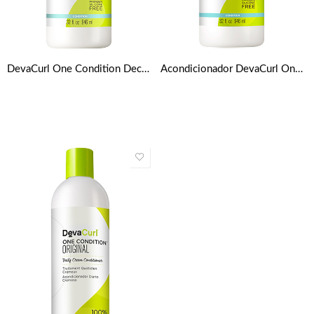
DevaCurl One Condition Decadence (acondicionador crema diario – para el pelo super rizado) 946ml / 32oz
Acondicionador DevaCurl One Condition Original 946 Ml