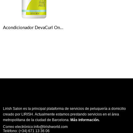
Acondicionador DevaCurl One Condition Original 355 Ml
Lirish Salon es la principal plataforma de servicios de peluquería a domicilio
creado por LIRISH. Actualmente estamos prestando servicios en el área
metropolitana de la ciudad de Barcelona.
Más información
.
Correo electrónico:info@lirishworld.com
Teléfono: (+34) 671 13 36 06