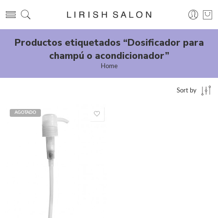
Productos etiquetados “Dosificador para
champú o acondicionador”
Home
Sort by
AGOTADO