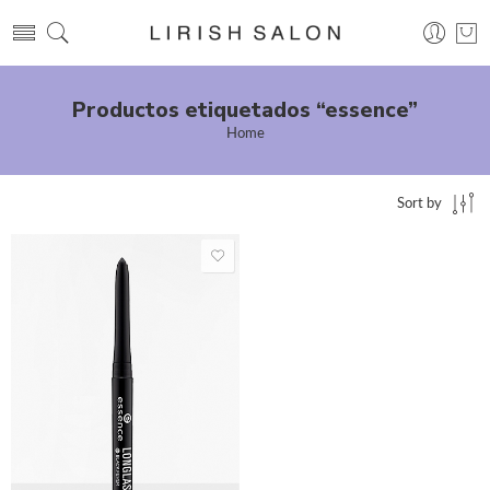
Productos etiquetados “essence”
Home
Sort by