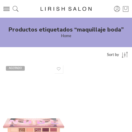
Productos etiquetados “maquillaje boda”
Home
Sort by
AGOTADO