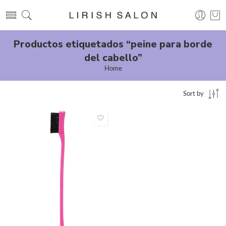
Productos etiquetados “peine para borde
del cabello”
Home
Sort by