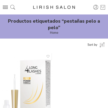
Productos etiquetados “pestañas pelo a
pelo”
Home
Sort by