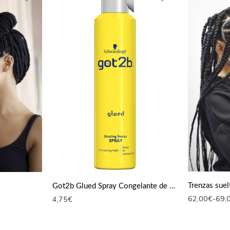
Trenzas suel
Got2b Glued Spray Congelante de 300 ml
62,00
€
-
69,
4,75
€