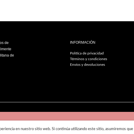
INFORMACIÓN
ios de
almente
Política de privacidad
litana de
Términos y condiciones
Envíos y devoluciones
© 2019
Lirish Salon
eriencia en nuestro sitio web. Si continúa utilizando este sitio, asumiremos que