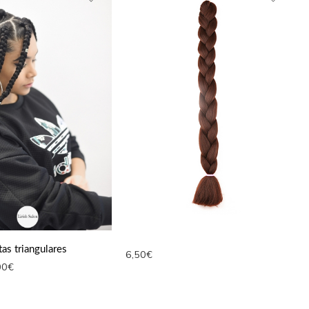
tas triangulares
6,50
€
00
€