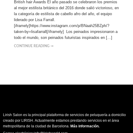
British hair Awards El año pasado se celebraron los premios
al mejor estilista británico del 2016 donde salió victorioso, en
la categoría de estilista de cabello afro del año, el equipo
liderado por Lisa Farrall.
[iframely]https://www.instagram.com/p/BNaah25BZph/?
taken-by=lisafarrall[/iframely] Los peinados impresionaron a
todo el mundo, son peinados futuristas inspirados en […]
CONTINUE READING ➞
Lirish Salon es la principal plataforma de servicios de peluquería a domicilio
creado por LIRISH. Actualmente estamos prestando servicios en el área
metropolitana de la ciudad de Barcelona.
Más información
.