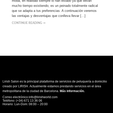
moda, en realidad siempre lo han estado ya que llevan
mucho tiempo existiendo, es un peinado totalmente radical
que se adapta a tus preferencias. A continuación veremos
las ventajas y desventajas que conlleva llevar […]
CONTINUE READING ➞
Lirish Salon es la principal plataforma de servicios de peluquería a domicilio
creado por LIRISH. Actualmente estamos prestando servicios en el área
metropolitana de la ciudad de Barcelona.
Más información
.
Correo electrónico:info@lirishworld.com
Teléfono: (+34) 671 13 36 06
Horario: Lun-Dom: 08:00 – 20:00