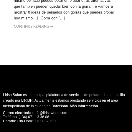
mismo peinado puedes optar en probar otras alternativas
que también pueden quedar bien con la gorra. Te vamos a
mostrar 8 ideas de peinados con gorras que puedes probar
hoy mismo. 1. Gorra con […]
CONTINUE READING ➞
Lirish Salon es la principal plataforma de servicios de peluquería a domicilio
creado por LIRISH. Actualmente estamos prestando servicios en el área
metropolitana de la ciudad de Barcelona.
Más información
.
Correo electrónico:info@lirishworld.com
Teléfono: (+34) 671 13 36 06
Horario: Lun-Dom: 08:00 – 20:00