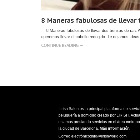
8 Maneras fabulosas de llevar 
8 Maneras fabulosas de llevar dos trenzas de raíz Ac
queremos llevar el cabello recogido. Te dejamos ideas 
CONTINUE READING ➞
Lirish Salon es la principal plataforma de servic
peluquería a domicilio creado por LIRISH. Actu
estamos prestando servicios en el área metropo
la ciudad de Barcelona.
Más información
.
Correo electrónico:info@lirishworld.com