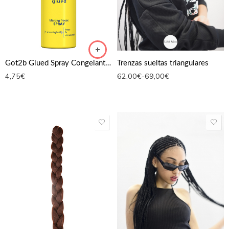
Trenzas sueltas triangulares
Got2b Glued Spray Congelante de 300 ml
62,00
€
-
69,00
€
4,75
€