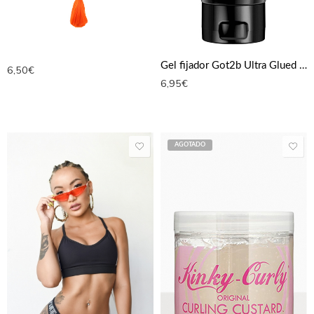
Gel fijador Got2b Ultra Glued Invincible Extreme Hold Hair Styling 150 Ml
6,50
€
6,95
€
AGOTADO