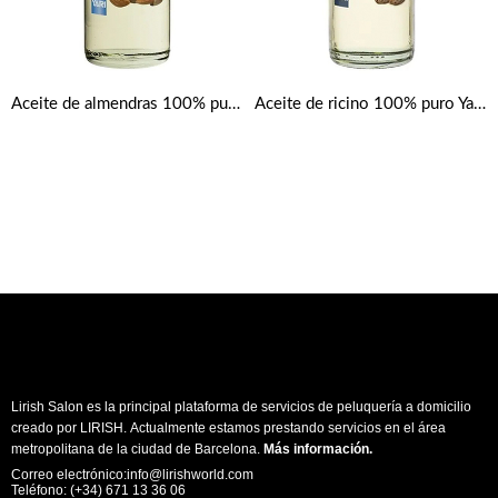
Aceite de almendras 100% puro Yari 250ml
Aceite de ricino 100% puro Yari 250 ml
Lirish Salon es la principal plataforma de servicios de peluquería a domicilio
creado por LIRISH. Actualmente estamos prestando servicios en el área
metropolitana de la ciudad de Barcelona.
Más información
.
Correo electrónico:info@lirishworld.com
Teléfono: (+34) 671 13 36 06