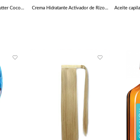
Crema para rizos Shea Butter Coconut 340g de Cantu
Crema Hidratante Activador de Rizos de 355 ml de Cantu