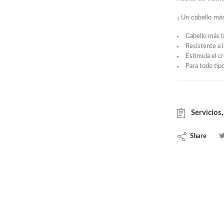
¡ Un cabello más
Cabello más b
Resistente a l
Estimula el c
Para todo tip
Servicios,
Share