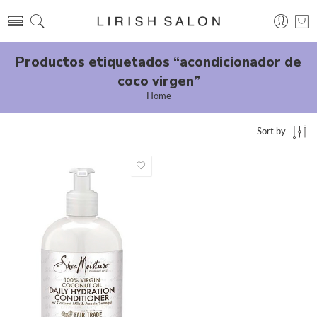
Productos etiquetados “acondicionador de
coco virgen”
Home
Sort by