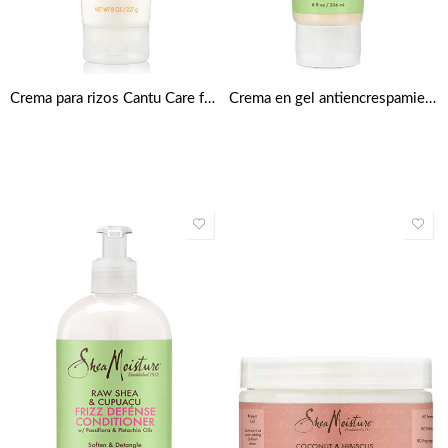
Crema para rizos Cantu Care for Kids 227g de Cantu
Crema en gel antiencrespamiento con karité virgen y cupuazú de Shea Moisture 249 m