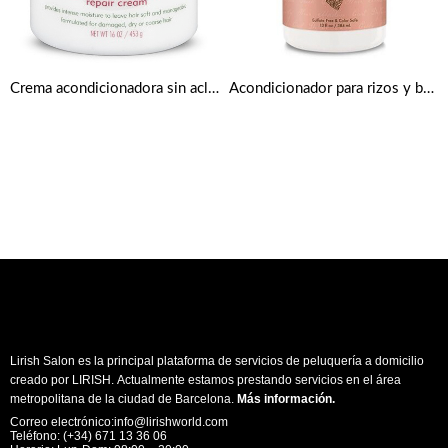
Crema acondicionadora sin aclarado de 453 g de Cantu
Acondicionador para rizos y brillo de coco e hibisco de Shea Moisture
Lirish Salon es la principal plataforma de servicios de peluquería a domicilio
creado por LIRISH. Actualmente estamos prestando servicios en el área
metropolitana de la ciudad de Barcelona.
Más información
.
Correo electrónico:info@lirishworld.com
Teléfono: (+34) 671 13 36 06