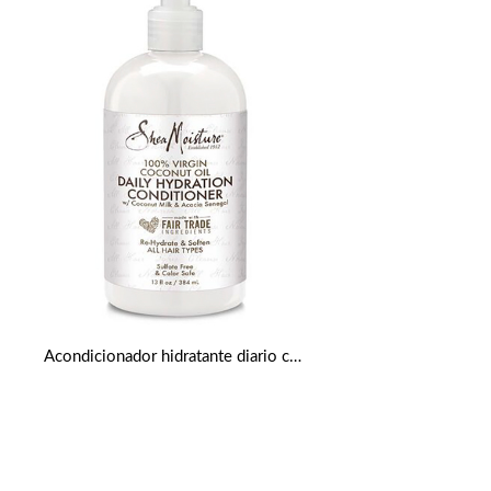
Acondicionador hidratante diario con aceite de coco virgen de 384 ml de Shea Moisture