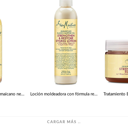
SheaMoisture Serum jamaicano negro de ricino Fortalece, crece y restaura el cuero cabelludo, 2 onzas
Loción moldeadora con fórmula reparadora y fortalecedora de aceite de ricino negro jamaicano de Shea Moisture
CARGAR MÁS ..