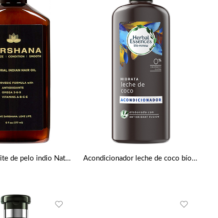
Darshana aceite de pelo indio Natural 177ml
Acondicionador leche de coco bío 400 ml de Herbal Essences