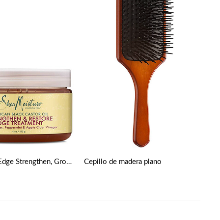
Tratamiento Edge Strengthen, Grow & Repair con Aceite de Ricino Negro Jamaicano de Shea Moisture 118 ml
Cepillo de madera plano