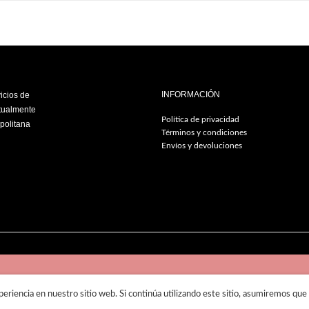
INFORMACIÓN
vicios de
ctualmente
Política de privacidad
politana
Términos y condiciones
Envíos y devoluciones
© 2019
Lirish Salon
eriencia en nuestro sitio web. Si continúa utilizando este sitio, asumiremos que