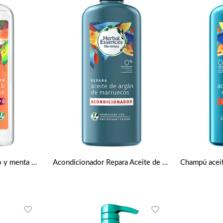
Champú pomelo blanco y menta mosa de Herbal Essences
Acondicionador Repara Aceite de argán de marruecos bío de Herbal Essences 400 ml