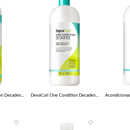
DevaCurl One Condition Decadence (acondicionador crema diario – para el pelo super rizado) 355ml / 12oz
DevaCurl One Condition Decadence (acondicionador crema diario – para el pelo super rizado) 946ml / 32oz