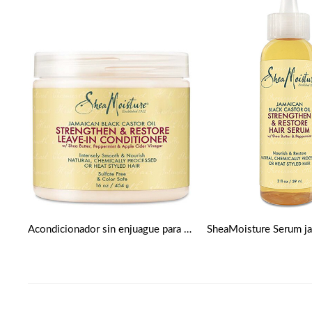
Acondicionador sin enjuague para fortalecer y restaurar la humedad de karité de Shea Moisture 16 oz