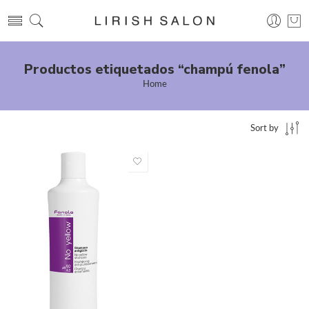
Productos etiquetados “champú fenola”
Home
Sort by