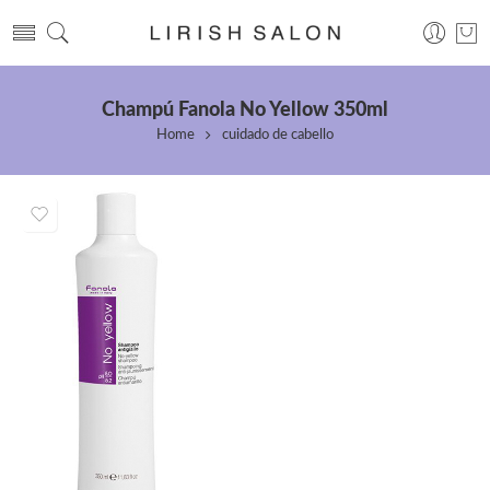
Champú Fanola No Yellow 350ml
Home
cuidado de cabello