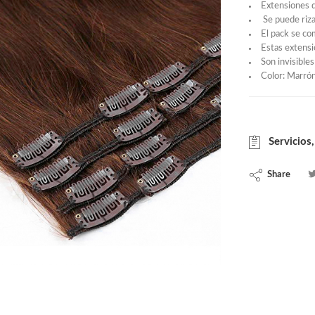
Extensiones d
Se puede rizar
El pack se co
Estas extensi
Son invisibles
Color: Marró
Servicios,
Share