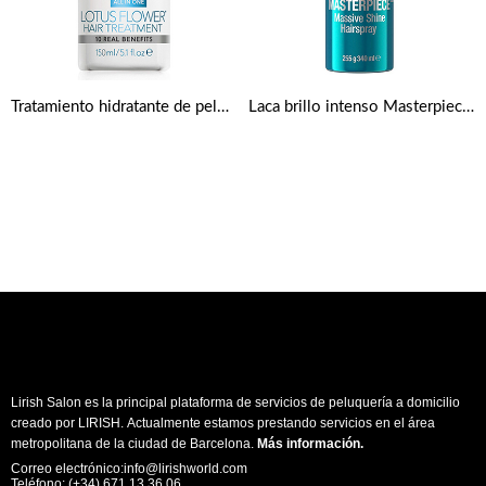
Tratamiento hidratante de pelo Uniq One Flor de Loto 150ml de Revlon
Laca brillo intenso Masterpiece 340 ml de Tigi Bed Head
Lirish Salon es la principal plataforma de servicios de peluquería a domicilio
creado por LIRISH. Actualmente estamos prestando servicios en el área
metropolitana de la ciudad de Barcelona.
Más información
.
Correo electrónico:info@lirishworld.com
Teléfono: (+34) 671 13 36 06