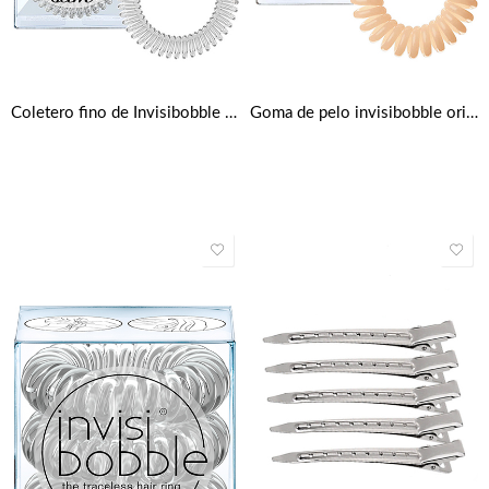
Coletero fino de Invisibobble – Transparente
Goma de pelo invisibobble original (3 unidades) – To Be or Nude to Be