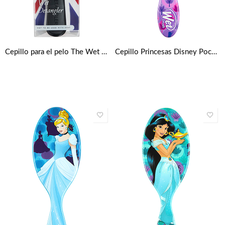
Cepillo para el pelo The Wet Detangler de Tangle Teezer – Negro Regaliz
Cepillo Princesas Disney Pocahontas Wet Brush