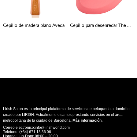
Cepillo de madera plano Aveda
Cepillo para desenredar The Original Tangle Teezer – Rosado
Lirish Salon es la principal plataforma de servicios de peluquería a domicilio
creado por LIRISH. Actualmente estamos prestando servicios en el área
metropolitana de la ciudad de Barcelona.
Más información
.
Correo electrónico:info@lirishworld.com
Teléfono: (+34) 671 13 36 06
Horario: Lun-Dom: 08:00 – 20:00