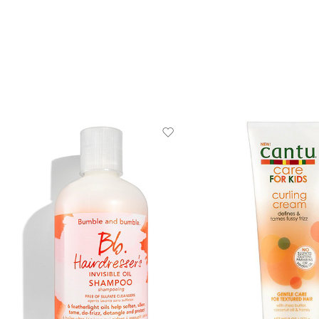
Cepillo de pelo La Sirenita Disney – Azul y verde Lirish Salon