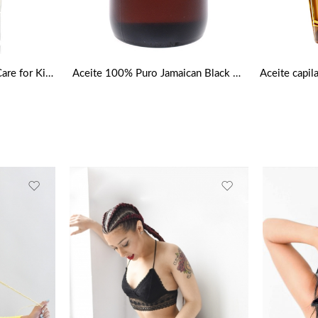
Crema para rizos Cantu Care for Kids 227g de Cantu
Aceite 100% Puro Jamaican Black Castor Oil Sunny isle 6oz