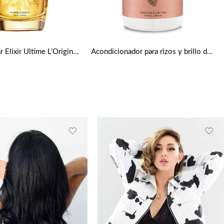
Aceite capilar Elixir Ultime L’Original de Kérastase
Acondicionador para rizos y brillo de coco e hibisco de Shea Moisture