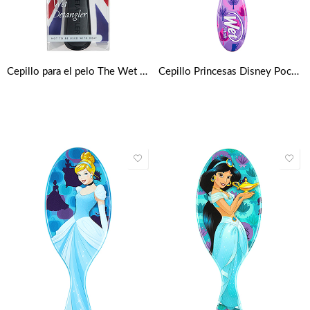
Cepillo para el pelo The Wet Detangler de Tangle Teezer – Negro Regaliz
Cepillo Princesas Disney Pocahontas Wet Brush