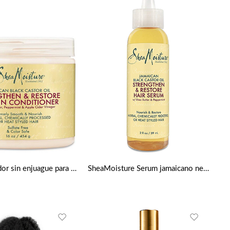
Acondicionador sin enjuague para fortalecer y restaurar la humedad de karité de Shea Moisture 16 oz
SheaMoisture Serum jamaicano negro de ricino Fortalece, crece y restaura el cuero cabelludo, 2 onzas