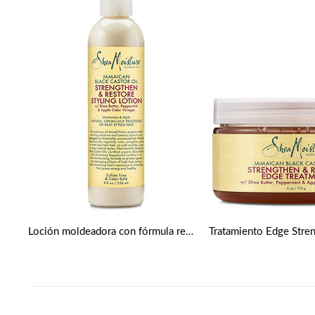
Loción moldeadora con fórmula reparadora y fortalecedora de aceite de ricino negro jamaicano de Shea Moisture