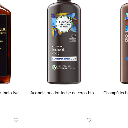
Darshana aceite de pelo indio Natural 177ml
Acondicionador leche de coco bío 400 ml de Herbal Essences