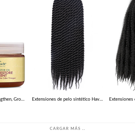
Tratamiento Edge Strengthen, Grow & Repair con Aceite de Ricino Negro Jamaicano de Shea Moisture 118 ml
Extensiones de pelo sintético Havana Mambo Twist Crochet
CARGAR MÁS ..