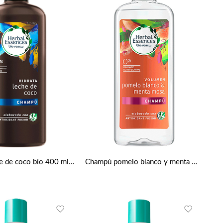
Champú leche de coco bío 400 ml de Herbal Essences
Champú pomelo blanco y menta mosa de Herbal Essences