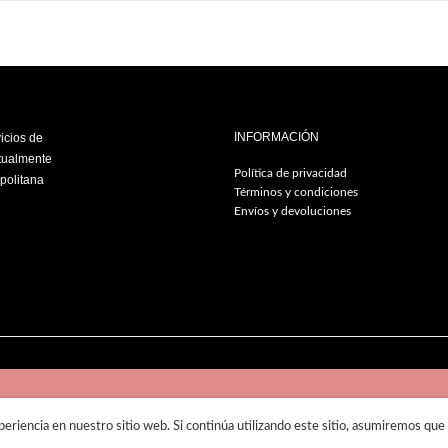
INFORMACIÓN
vicios de
ctualmente
Política de privacidad
politana
Términos y condiciones
Envíos y devoluciones
© 2019
Lirish Salon
eriencia en nuestro sitio web. Si continúa utilizando este sitio, asumiremos que