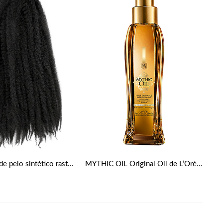
Extensiones de pelo sintético rastas crochet Afro Kinky
MYTHIC OIL Original Oil de L’Oréal Professionnel