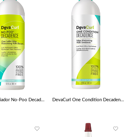
Champú limpiador No-Poo Decadence 12oz de DevaCurl
DevaCurl One Condition Decadence (acondicionador crema diario – para el pelo super rizado) 355ml / 12oz