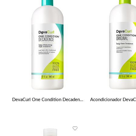
DevaCurl One Condition Decadence (acondicionador crema diario – para el pelo super rizado) 946ml / 32oz