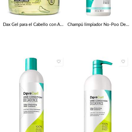
Dax Gel para el Cabello con Aceite de Oliva de Eco Styler
Champú limpiador No-Poo Decadence 12oz de DevaCurl