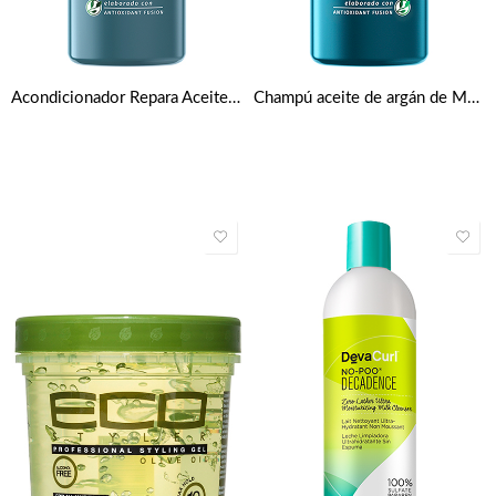
Acondicionador Repara Aceite de argán de marruecos bío de Herbal Essences 400 ml
Champú aceite de argán de Marruecos bio por Herbal Essences