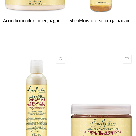
Acondicionador sin enjuague para fortalecer y restaurar la humedad de karité de Shea Moisture 16 oz
SheaMoisture Serum jamaicano negro de ricino Fortalece, crece y restaura el cuero cabelludo, 2 onzas