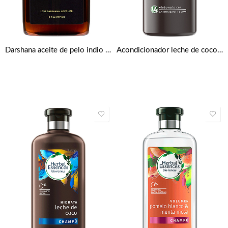
Darshana aceite de pelo indio Natural 177ml
Acondicionador leche de coco bío 400 ml de Herbal Essences