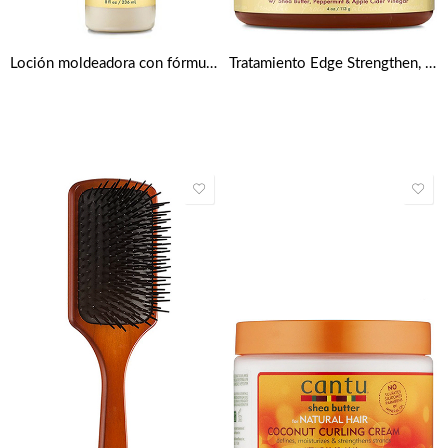
Loción moldeadora con fórmula reparadora y fortalecedora de aceite de ricino negro jamaicano de Shea Moisture
Tratamiento Edge Strengthen, Grow & Repair con Aceite de Ricino Negro Jamaicano de Shea Moisture 118 ml