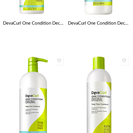
DevaCurl One Condition Decadence (acondicionador crema diario – para el pelo super rizado) 355ml / 12oz
DevaCurl One Condition Decadence (acondicionador crema diario – para el pelo super rizado) 946ml / 32oz