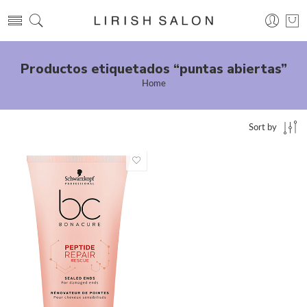
Productos etiquetados “puntas abiertas”
Home
Sort by