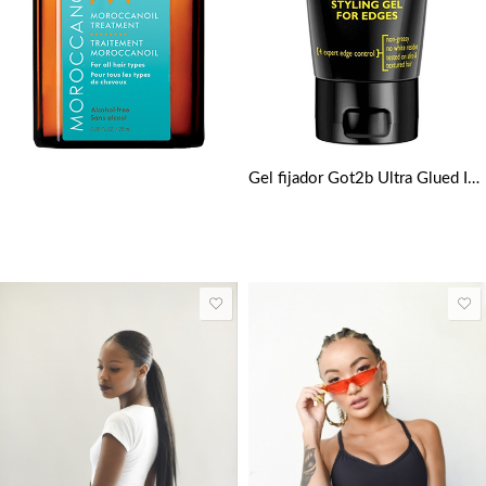
Gel fijador Got2b Ultra Glued Invincible Extreme Hold Hair Styling 150 Ml