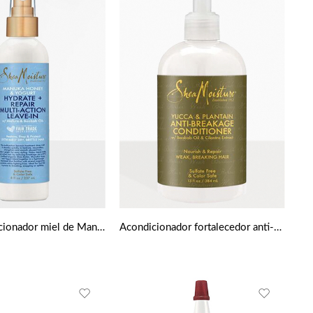
Spray acondicionador miel de Manuka y yogur Hidratar + reparación Multi-acción Leave-In 8 fl oz
Acondicionador fortalecedor anti-roturas de Yuca y Plátano de Shea moisture