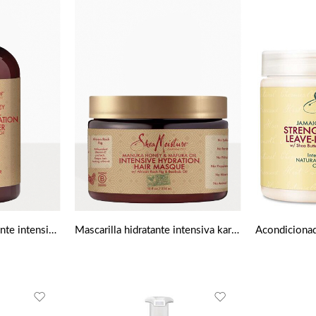
Acondicionador hidratante intensiva karité miel de Manuka y aceite Mafura de Shea Moisture
Mascarilla hidratante intensiva karité miel de Manuka y aceite Mafura 340g