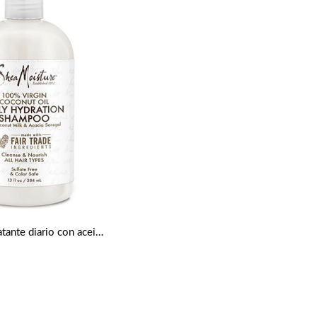
Champú hidratante diario con aceite de coco virgen de 384 ml de Shea Moisture