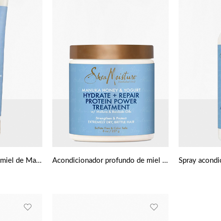
Champú reparador con miel de Manuka e hidrato de yogur de Shea Moisture
Acondicionador profundo de miel e hidrato de yogur Manuka + Reparación de SheaMoisture