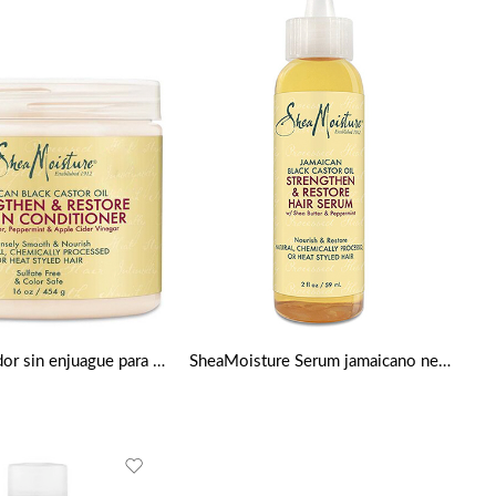
Acondicionador sin enjuague para fortalecer y restaurar la humedad de karité de Shea Moisture 16 oz
SheaMoisture Serum jamaicano negro de ricino Fortalece, crece y restaura el cuero cabelludo, 2 onzas