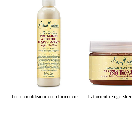
Loción moldeadora con fórmula reparadora y fortalecedora de aceite de ricino negro jamaicano de Shea Moisture