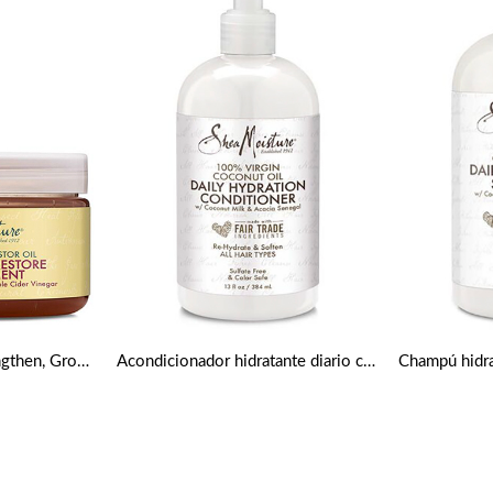
Tratamiento Edge Strengthen, Grow & Repair con Aceite de Ricino Negro Jamaicano de Shea Moisture 118 ml
Acondicionador hidratante diario con aceite de coco virgen de 384 ml de Shea Moisture