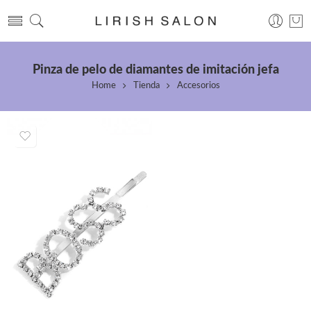
Pinza de pelo de diamantes de imitación jefa
Home
Tienda
Accesorios