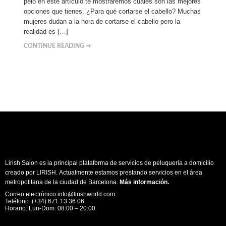
pelo en este artículo te mostraremos cuáles son las mejores
opciones que tienes. ¿Para qué cortarse el cabello? Muchas
mujeres dudan a la hora de cortarse el cabello pero la
realidad es […]
CONTINUE READING ➞
Lirish Salon es la principal plataforma de servicios de peluquería a domicilio
creado por LIRISH. Actualmente estamos prestando servicios en el área
metropolitana de la ciudad de Barcelona.
Más información
.
Correo electrónico:info@lirishworld.com
Teléfono: (+34) 671 13 36 06
Horario: Lun-Dom: 08:00 – 20:00