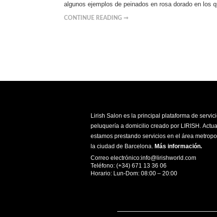
algunos ejemplos de peinados en rosa dorado en los q
CONTINUE READING ➞
Lirish Salon es la principal plataforma de servic
peluquería a domicilio creado por LIRISH. Actu
estamos prestando servicios en el área metropo
la ciudad de Barcelona.
Más información
.
Correo electrónico:info@lirishworld.com
Teléfono: (+34) 671 13 36 06
Horario: Lun-Dom: 08:00 – 20:00