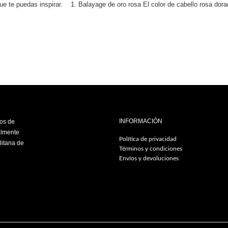
ue te puedas inspirar. 1. Balayage de oro rosa El color de cabello rosa do
INFORMACIÓN
ios de
almente
Política de privacidad
litana de
Términos y condiciones
Envíos y devoluciones